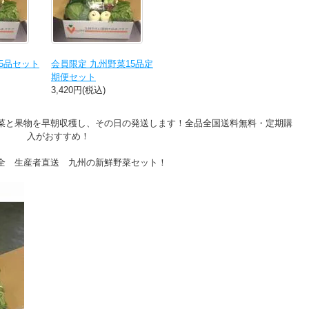
15品セット
会員限定 九州野菜15品定
期便セット
3,420円(税込)