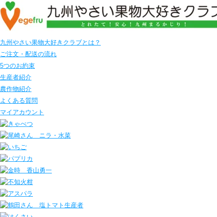
九州やさい果物大好きクラブとは？
ご注文・配送の流れ
5つのお約束
生産者紹介
農作物紹介
よくある質問
マイアカウント