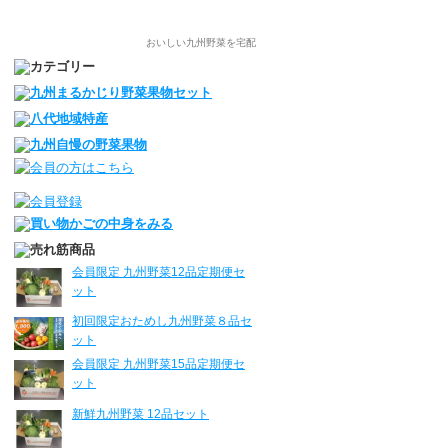
おいしい九州野菜を宅配
会員限定 九州野菜12品定期便セ
ット
初回限定おためし九州野菜８品セ
ット
会員限定 九州野菜15品定期便セ
ット
新鮮九州野菜 12品セット